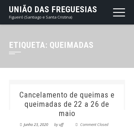
Skip
UNIÃO DAS FREGUESIAS
to
Figueiró (Santiago e Santa Cristina)
content
ETIQUETA:
QUEIMADAS
Cancelamento de queimas e
queimadas de 22 a 26 de
maio
Junho 23, 2020
by
uff
Comment Closed