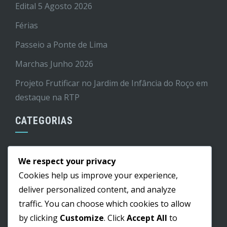
Edital 5 Agosto 2026
Férias
Passeio a Ponte de Lima
Marchas Junho 2026
Projeto Frutificar no Jardim de Infância do Roço em
destaque na RTP
CATEGORIAS
Cultura
We respect your privacy
Edital
Cookies help us improve your experience,
Educação
deliver personalized content, and analyze
traffic. You can choose which cookies to allow
Informação
by clicking
Customize
. Click
Accept All
to
Lazer