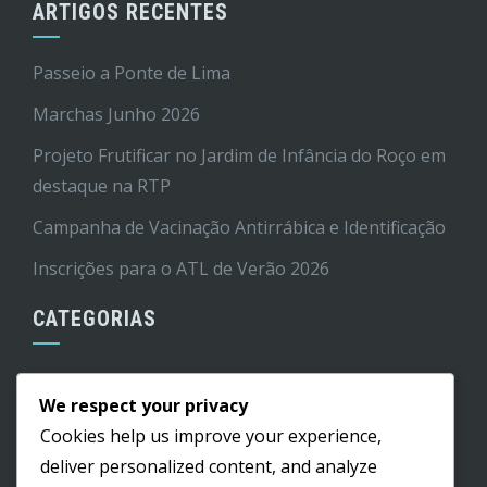
ARTIGOS RECENTES
Passeio a Ponte de Lima
Marchas Junho 2026
Projeto Frutificar no Jardim de Infância do Roço em
destaque na RTP
Campanha de Vacinação Antirrábica e Identificação
Inscrições para o ATL de Verão 2026
CATEGORIAS
Cultura
We respect your privacy
Edital
Cookies help us improve your experience,
Educação
deliver personalized content, and analyze