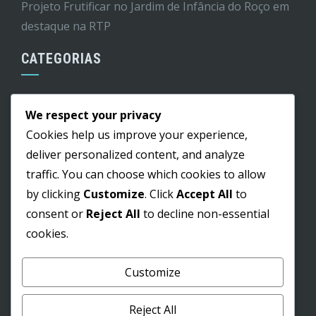
Projeto Frutificar no Jardim de Infância do Roço em
destaque na RTP
CATEGORIAS
Cultura
We respect your privacy
Edital
Cookies help us improve your experience,
Educação
deliver personalized content, and analyze
traffic. You can choose which cookies to allow
Informação
by clicking
Customize
. Click
Accept All
to
Lazer
consent or
Reject All
to decline non-essential
Obras
cookies.
Saúde
Customize
Pesquisar
Reject All
por: