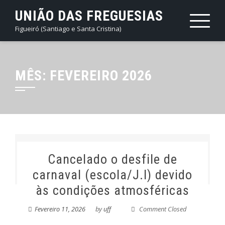
Skip
UNIÃO DAS FREGUESIAS
to
Figueiró (Santiago e Santa Cristina)
content
MÊS:
FEVEREIRO 2026
Cancelado o desfile de
carnaval (escola/J.I) devido
às condições atmosféricas
Fevereiro 11, 2026
by
uff
Comment Closed