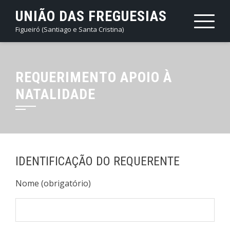
Skip
UNIÃO DAS FREGUESIAS
to
Figueiró (Santiago e Santa Cristina)
content
REQUERIMENTO APOIO À
NATALIDADE
IDENTIFICAÇÃO DO REQUERENTE
Nome (obrigatório)