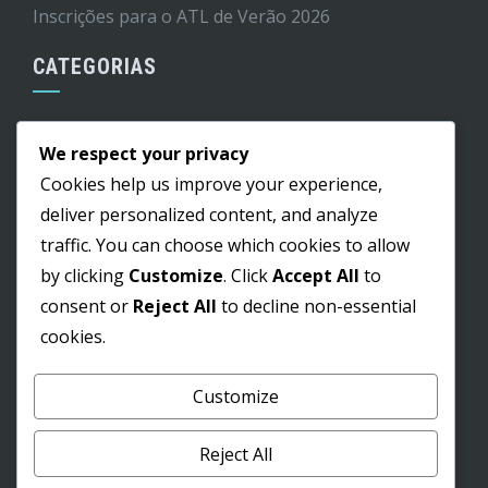
Inscrições para o ATL de Verão 2026
CATEGORIAS
Cultura
We respect your privacy
Edital
Cookies help us improve your experience,
Educação
deliver personalized content, and analyze
traffic. You can choose which cookies to allow
Informação
by clicking
Customize
. Click
Accept All
to
Lazer
consent or
Reject All
to decline non-essential
Obras
cookies.
Saúde
Customize
Pesquisar
Reject All
por: