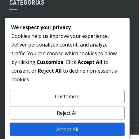
CATEGORIAS
Cultura
We respect your privacy
Edital
Cookies help us improve your experience,
Educação
deliver personalized content, and analyze
traffic. You can choose which cookies to allow
Informação
by clicking
Customize
. Click
Accept All
to
Lazer
consent or
Reject All
to decline non-essential
Obras
cookies.
Saúde
Customize
Pesquisar
Reject All
por:
Accept All
WordPress Theme
|
Square
by HashThemes