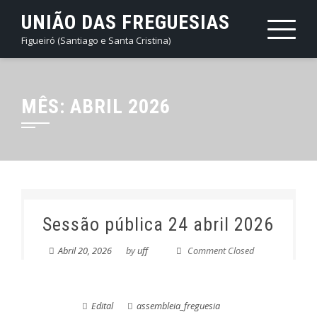
Skip
UNIÃO DAS FREGUESIAS
to
Figueiró (Santiago e Santa Cristina)
content
MÊS:
ABRIL 2026
Sessão pública 24 abril 2026
Abril 20, 2026
by
uff
Comment Closed
Edital
assembleia_freguesia