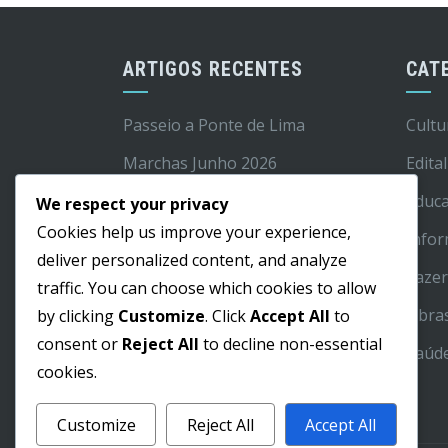
ARTIGOS RECENTES
CAT
Passeio a Ponte de Lima
Cultu
Marchas Junho 2026
Edital
Projeto Frutificar no Jardim de
Educ
We respect your privacy
Infância do Roço em destaque na
Cookies help us improve your experience,
Info
RTP
deliver personalized content, and analyze
Laze
traffic. You can choose which cookies to allow
Campanha de Vacinação
Obra
by clicking
Customize
. Click
Accept All
to
Antirrábica e Identificação
consent or
Reject All
to decline non-essential
Saúd
Inscrições para o ATL de Verão
cookies.
2026
Customize
Reject All
Accept All