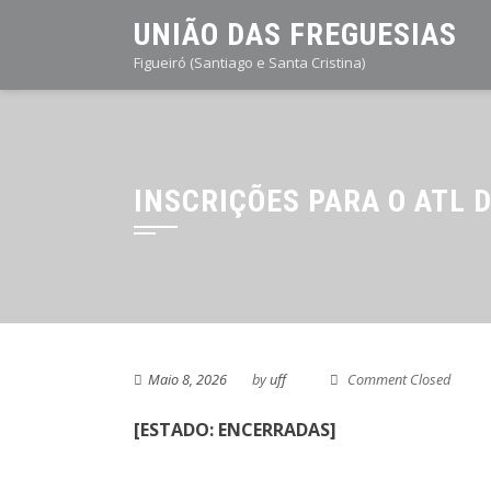
Skip
UNIÃO DAS FREGUESIAS
to
Figueiró (Santiago e Santa Cristina)
content
INSCRIÇÕES PARA O ATL 
Maio 8, 2026
by
uff
Comment Closed
[ESTADO: ENCERRADAS]