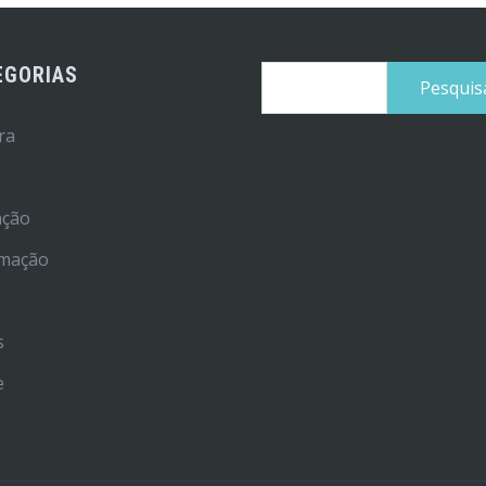
EGORIAS
Pesquisar
por:
ra
ação
rmação
r
s
e