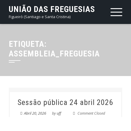
Skip
UNIÃO DAS FREGUESIAS
to
Figueiró (Santiago e Santa Cristina)
content
ETIQUETA:
ASSEMBLEIA_FREGUESIA
Sessão pública 24 abril 2026
Abril 20, 2026
by
uff
Comment Closed