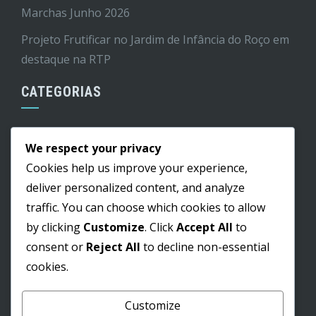
Marchas Junho 2026
Projeto Frutificar no Jardim de Infância do Roço em
destaque na RTP
CATEGORIAS
Cultura
We respect your privacy
Edital
Cookies help us improve your experience,
Educação
deliver personalized content, and analyze
traffic. You can choose which cookies to allow
Informação
by clicking
Customize
. Click
Accept All
to
Lazer
consent or
Reject All
to decline non-essential
Obras
cookies.
Saúde
Customize