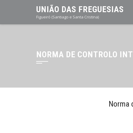
Skip
UNIÃO DAS FREGUESIAS
to
Figueiró (Santiago e Santa Cristina)
content
NORMA DE CONTROLO IN
Norma d