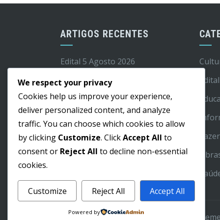
ARTIGOS RECENTES
CAT
Edital 5 Agosto 2026
Cultu
Férias
Edital
We respect your privacy
Cookies help us improve your experience,
Passeio a Ponte de Lima
Educ
deliver personalized content, and analyze
Marchas Junho 2026
Info
traffic. You can choose which cookies to allow
Projeto Frutificar no Jardim de
Laze
by clicking
Customize
. Click
Accept All
to
Infância do Roço em destaque na
consent or
Reject All
to decline non-essential
Obra
RTP
cookies.
Saúd
Customize
Reject All
Accept All
Powered by
WordPress Theme
|
Square
by HashThem