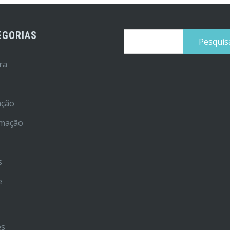
EGORIAS
Pesquisar
por:
ra
ação
rmação
r
s
e
es