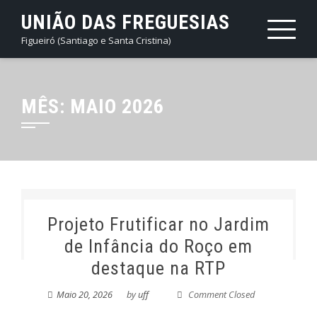
Skip
UNIÃO DAS FREGUESIAS
to
Figueiró (Santiago e Santa Cristina)
content
MÊS:
MAIO 2026
Projeto Frutificar no Jardim
de Infância do Roço em
destaque na RTP
Maio 20, 2026
by
uff
Comment Closed