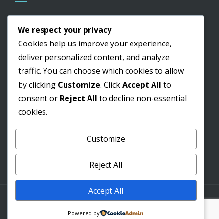
Cultura
We respect your privacy
Edital
Cookies help us improve your experience,
Educação
deliver personalized content, and analyze
traffic. You can choose which cookies to allow
Informação
by clicking
Customize
. Click
Accept All
to
Lazer
consent or
Reject All
to decline non-essential
Obras
cookies.
Saúde
Customize
Pesquisar
Reject All
por:
Accept All
WordPress Theme
|
Square
by HashThemes
Powered by