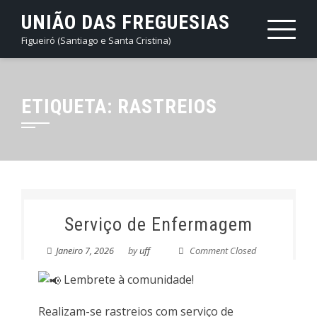
Skip
UNIÃO DAS FREGUESIAS
to
Figueiró (Santiago e Santa Cristina)
content
ETIQUETA:
RASTREIOS
Serviço de Enfermagem
Janeiro 7, 2026
by
uff
Comment Closed
Lembrete à comunidade!
Realizam-se rastreios com serviço de